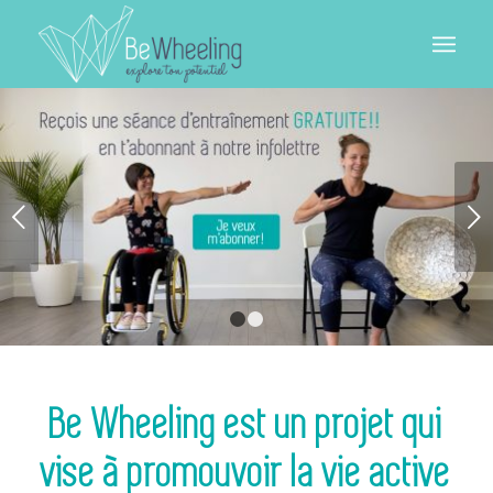
Suivant
1
2
Be Wheeling est un projet qui
vise à promouvoir la vie active