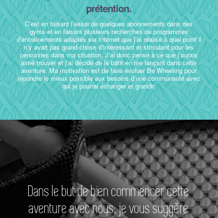
prétention.
C’est en faisant l’essai de quelques abonnements dans des
gyms et en faisant plusieurs recherches de programmes
d’entraînements adaptés sur internet que j’ai réalisé à quel point il
n’y avait pas grand-chose d’intéressant et stimulant pour les
personnes dans ma situation. J’ai donc pensé à ce que j’aurais
aimé trouver et j’ai décidé de le bâtir en me lançant dans cette
aventure. Ma motivation est de faire évoluer Be Wheeling pour
répondre le mieux possible aux besoins d’une communauté avec
qui je pourrai échanger et grandir.
Dans le but de bien commencer cette
aventure avec nous, je vous suggère